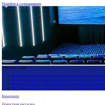
Перейти к содержимому
9 августа, 2026
JIM: пересадка микробиоты кишечника повышает качество
Ученые связали климат с ростом плоскостопия и сколиоза
Питание в первые 1000 дней жизни связали со здоровьем
Малоподвижность ломает химию клеток даже у здоровы
Кинотеатр
Новостная рассылка