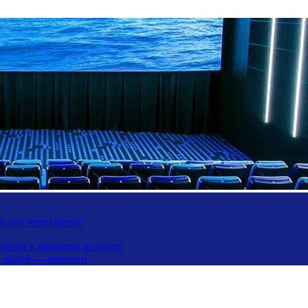
 сна через месяц
 мозга в пожилом возрасте
х людей — биологи