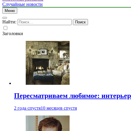
Случайные новости
Меню
Найти:
Заголовки
Пересматриваем любимое: интерьер
2 года спустя
10 месяцев спустя