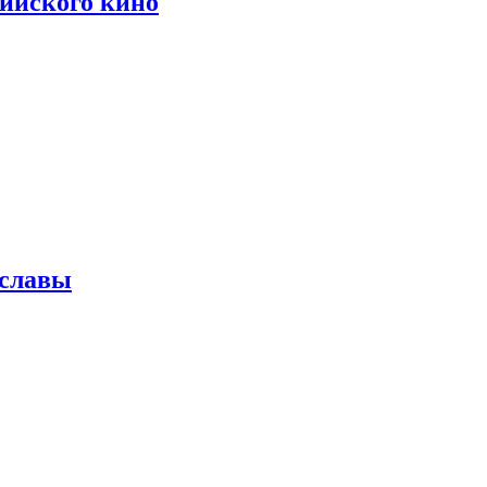
сийского кино
 славы