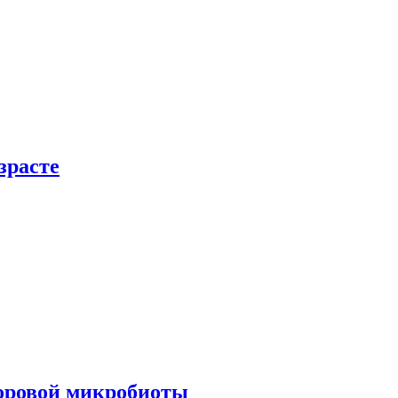
зрасте
доровой микробиоты