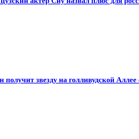
цузский актер Сиу назвал плюс для рос
 получит звезду на голливудской Аллее