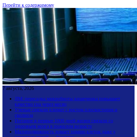
Перейти к содержимому
7 августа, 2026
JIM: пересадка микробиоты кишечника повышает
качество сна через месяц
Ученые связали климат с ростом плоскостопия и
сколиоза
Питание в первые 1000 дней жизни связали со
здоровьем мозга в пожилом возрасте
Малоподвижность ломает химию клеток даже у