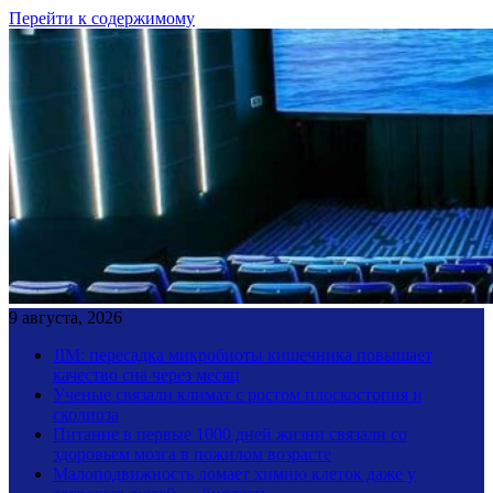
Перейти к содержимому
9 августа, 2026
JIM: пересадка микробиоты кишечника повышает
качество сна через месяц
Ученые связали климат с ростом плоскостопия и
сколиоза
Питание в первые 1000 дней жизни связали со
здоровьем мозга в пожилом возрасте
Малоподвижность ломает химию клеток даже у