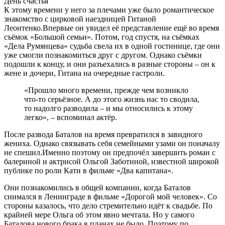
День счастья
К этому времени у него за плечами уже было романтическое
знакомство с цирковой наездницей Гитаной
Леонтенко.Впервые он увидел её представление ещё во время
съёмок «Большой семьи». Потом, год спустя, на съёмках
«Дела Румянцева» судьба свела их в одной гостинице, где они
уже смогли познакомиться друг с другом. Однако съёмки
подошли к концу, и они разъехались в разные стороны – он к
жене и дочери, Гитана на очередные гастроли.
«Прошло много времени, прежде чем возникло
что-то серьёзное. А до этого жизнь нас то сводила,
то надолго разводила – и мы относились к этому
легко», – вспоминал актёр.
После развода Баталов на время превратился в завидного
жениха. Однако связывать себя семейными узами он поначалу
не спешил.Именно поэтому он предпочёл завершить роман с
балериной и актрисой Ольгой Заботиной, известной широкой
публике по роли Кати в фильме «Два капитана».
Они познакомились в общей компании, когда Баталов
снимался в Ленинграде в фильме «Дорогой мой человек». Со
стороны казалось, что дело стремительно идёт к свадьбе. По
крайней мере Ольга об этом явно мечтала. Но у самого
Баталова нового брака в планах не было. Поэтому по