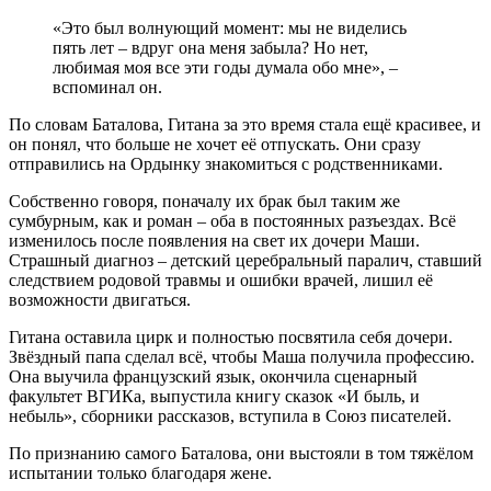
«Это был волнующий момент: мы не виделись
пять лет – вдруг она меня забыла? Но нет,
любимая моя все эти годы думала обо мне», –
вспоминал он.
По словам Баталова, Гитана за это время стала ещё красивее, и
он понял, что больше не хочет её отпускать. Они сразу
отправились на Ордынку знакомиться с родственниками.
Собственно говоря, поначалу их брак был таким же
сумбурным, как и роман – оба в постоянных разъездах. Всё
изменилось после появления на свет их дочери Маши.
Страшный диагноз – детский церебральный паралич, ставший
следствием родовой травмы и ошибки врачей, лишил её
возможности двигаться.
Гитана оставила цирк и полностью посвятила себя дочери.
Звёздный папа сделал всё, чтобы Маша получила профессию.
Она выучила французский язык, окончила сценарный
факультет ВГИКа, выпустила книгу сказок «И быль, и
небыль», сборники рассказов, вступила в Союз писателей.
По признанию самого Баталова, они выстояли в том тяжёлом
испытании только благодаря жене.