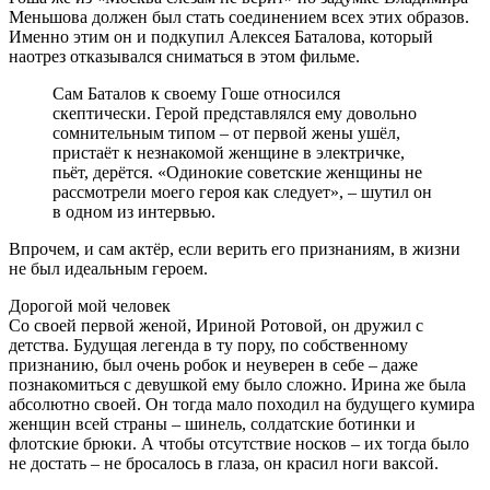
Меньшова должен был стать соединением всех этих образов.
Именно этим он и подкупил Алексея Баталова, который
наотрез отказывался сниматься в этом фильме.
Сам Баталов к своему Гоше относился
скептически. Герой представлялся ему довольно
сомнительным типом – от первой жены ушёл,
пристаёт к незнакомой женщине в электричке,
пьёт, дерётся. «Одинокие советские женщины не
рассмотрели моего героя как следует», – шутил он
в одном из интервью.
Впрочем, и сам актёр, если верить его признаниям, в жизни
не был идеальным героем.
Дорогой мой человек
Со своей первой женой, Ириной Ротовой, он дружил с
детства. Будущая легенда в ту пору, по собственному
признанию, был очень робок и неуверен в себе – даже
познакомиться с девушкой ему было сложно. Ирина же была
абсолютно своей. Он тогда мало походил на будущего кумира
женщин всей страны – шинель, солдатские ботинки и
флотские брюки. А чтобы отсутствие носков – их тогда было
не достать – не бросалось в глаза, он красил ноги ваксой.