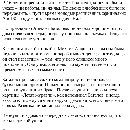
В 16 лет они решили жить вместе. Родители, конечно, были в
ужасе – ни работы, ни жилья. Но двоих влюблённых было не
переубедить. Спустя время молодые расписались официально.
А в 1955 году у них родилась дочь Надя.
По признанию Алексея Баталова, он не был хорошим отцом –
дома появлялся редко, подолгу пропадал на съёмках. Тёщу это
решительно не устраивало.
Как вспоминал брат актёра Михаил Ардов, сначала она была
недовольна тем, что зять не зарабатывает денег, а потом, когда
он стал известным, – тем, что у него слишком много
поклонниц. Она убеждала дочь, что муж ей изменяет. Со
временем та начала маме верить.
Баталов признавался, что командиршу-тёщу он боялся
буквально до дрожи. И именно она сыграла не последнюю
роль в крушении их брака. После оглушительного успеха
картины «Летят журавли», как вспоминал Баталов, иногда
казалось, что ему симпатизируют девушки всего Советского
Союза. Развязка не заставила себя ждать.
Вернувшись домой с очередных съёмок, он обнаружил, что
жена с дочкой ушли.