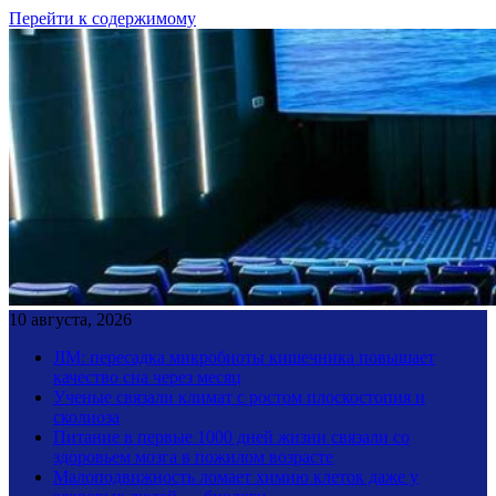
Перейти к содержимому
10 августа, 2026
JIM: пересадка микробиоты кишечника повышает
качество сна через месяц
Ученые связали климат с ростом плоскостопия и
сколиоза
Питание в первые 1000 дней жизни связали со
здоровьем мозга в пожилом возрасте
Малоподвижность ломает химию клеток даже у