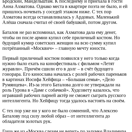
Бродский, Мандельштам. К последнему и приехала в гости
Анна Ахматова. Однако места в квартире поэта не было, и ей
пришлось ночевать у соседей этажом ниже. С тех пор
Ахматова всегда останавливалась у Ардовых. Маленький
Алёша сначала считал её своей бабушкой, потом другом.
Баталов не раз вспоминал, как Ахматова дала ему денег,
чтобы он после армии купил себе приличный костюм. Но
будущий кумир советских женщин на всю сумму купил
потрёпанный «Москвич» – главную мечту юности.
Первый приличный костюм появился у него только когда
нужно было ехать на кинофестиваль с фильмом «Летят
журавли». Причём сшили его в долг – в счёт будущего
гонорара. Его кинослава началась с ролей рабочих пареньков
в картинах Иосифа Хейфица – «Большая семья», «Дело
Румянцева». Из-за этого Баталова долго не утверждали на
роль Гурова в «Даме с собачкой». Худсовету казалось, что
игравший рабочих парней актёр не сможет сыграть русского
интеллигента. Но Хейфицу тогда удалось настоять на своём.
С тех пор уже ни у кого не было сомнений, что Алексею
Баталову под силу любой образ – от интеллигента до
обладателя золотых рук.
Гоша же из «Москва слезам не верит» по задумке Владимира