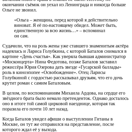
окончании съёмок он уехал из Ленинграда и никогда больше
Ольге не звонил.
«Ольга – женщина, перед которой я действительно
виноват. Я её по-настоящему обидел. Может быть,
единственную за всю жизнь…» – вспоминал
он сам.
Судачили, что на роль жены уже ставшего знаменитым актёра
надеялась и Лариса Голубкина, с которой Баталов снимался в
картине «День счастья». Как уверяла бывшая администратор
«Мос­концерта» Нина Федотова, позже Баталов заставил
режиссёра Юрия Озерова дать звезде «Гусарской баллады»
роль в киноэпопее «Освобождение». Отец Ларисы
Голубкиной с гордостью рассказывал друзьям, что его дочь
крутит роман с самим Баталовым.
В целом, по воспоминаниям Михаила Ардова, на сердце его
звёздного брата было немало претенденток. Однако досталось
оно в итоге той самой цирковой наезднице, которая так
порази­ла его почти 10 лет назад.
Когда Баталов увидел афиши о выступлении Гитаны в
Москве, он тут же отправился на представление, после
которого ждал её у выхода.