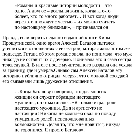
«Романы и красивые истории молодости – это
одно. А другое – реальная жизнь, когда кто-то
болеет, кто-то много работает… И вот когда люди
через это проходят с честью – их можно считать
по-настоящему близкими», – признавался он.
Правда, если верить недавно изданной книге Киры
Прошутинской, одно время Алексей Баталов пытался
утешиться в отношениях с её сестрой, которая жила в том же
подъезде. Гитана об этом романе знала, но понимала, что муж
никогда не оставит их с дочерью. Понимала это и сама сестра
телеведущей. В итоге после мучительного разрыва она уехала
за границу, где и умерла.Однако сам Алексей Баталов эту
историю публично отрицал, уверяя, что с молодой соседкой
его связывали лишь дружеские отношения.
…Когда Баталову говорили, что для многих
женщин он служит образцом настоящего
мужчины, он отмахивался: «Я только играл роль
настоящего мужчины. Да я и артист-то не
настоящий! Никогда не комплексовал по поводу
упущенных ролей, неиспользованных
возможностей. Делал то, что мне нравится, никуда
не торопился. Я просто Баталов».