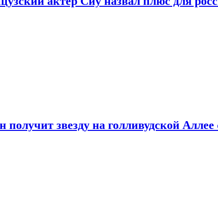
цузский актер Сиу назвал плюс для рос
 получит звезду на голливудской Аллее