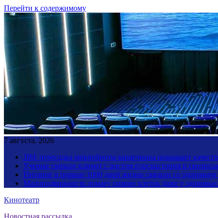
Перейти к содержимому
7 августа, 2026
JIM: пересадка микробиоты кишечника повышает качество
Ученые связали климат с ростом плоскостопия и сколиоза
Питание в первые 1000 дней жизни связали со здоровьем
Малоподвижность ломает химию клеток даже у здоровы
Кинотеатр
Новостная рассылка