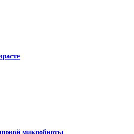
зрасте
доровой микробиоты