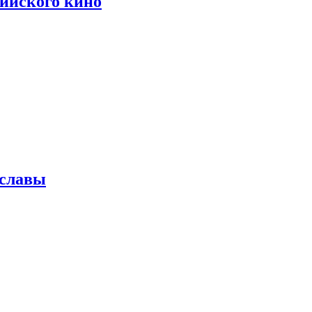
сийского кино
 славы