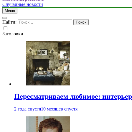
Случайные новости
Меню
Найти:
Заголовки
Пересматриваем любимое: интерьер
2 года спустя
10 месяцев спустя