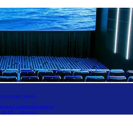
 сна через месяц
 мозга в пожилом возрасте
х людей — биологи