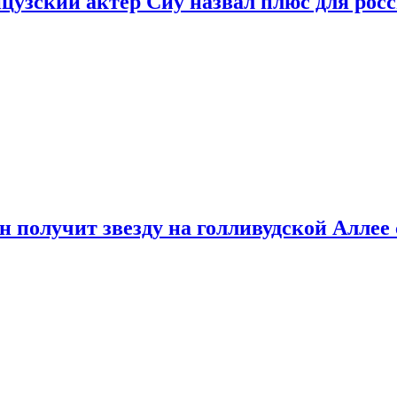
цузский актер Сиу назвал плюс для рос
 получит звезду на голливудской Аллее