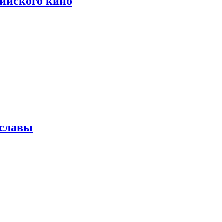
сийского кино
 славы