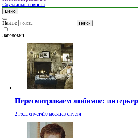
Случайные новости
Меню
Найти:
Заголовки
Пересматриваем любимое: интерьер
2 года спустя
10 месяцев спустя