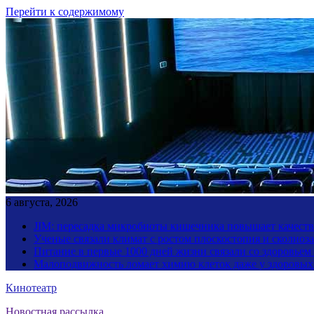
Перейти к содержимому
6 августа, 2026
JIM: пересадка микробиоты кишечника повышает качество
Ученые связали климат с ростом плоскостопия и сколиоза
Питание в первые 1000 дней жизни связали со здоровьем
Малоподвижность ломает химию клеток даже у здоровы
Кинотеатр
Новостная рассылка