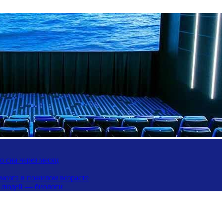
 сна через месяц
 мозга в пожилом возрасте
х людей — биологи