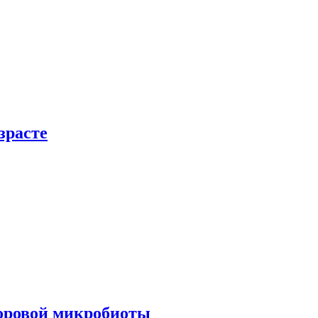
зрасте
доровой микробиоты