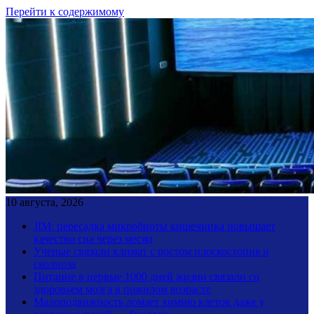
Перейти к содержимому
10 августа, 2026
JIM: пересадка микробиоты кишечника повышает
качество сна через месяц
Ученые связали климат с ростом плоскостопия и
сколиоза
Питание в первые 1000 дней жизни связали со
здоровьем мозга в пожилом возрасте
Малоподвижность ломает химию клеток даже у