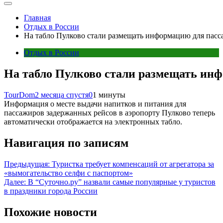
Главная
Отдых в России
На табло Пулково стали размещать информацию для пас
Отдых в России
На табло Пулково стали размещать ин
TourDom
2 месяца спустя
0
1 минуты
Информация о месте выдачи напитков и питания для
пассажиров задержанных рейсов в аэропорту Пулково теперь
автоматически отображается на электронных табло.
Навигация по записям
Предыдущая:
Туристка требует компенсаций от агрегатора за
«вымогательство селфи с паспортом»
Далее:
В “Суточно.ру” назвали самые популярные у туристов
в праздники города России
Похожие новости