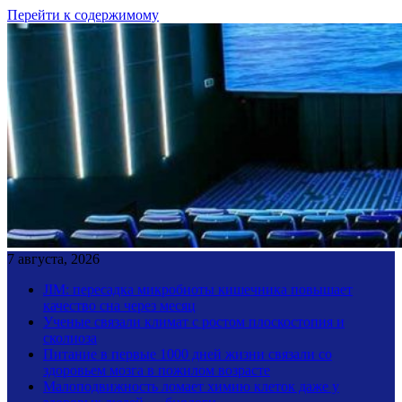
Перейти к содержимому
7 августа, 2026
JIM: пересадка микробиоты кишечника повышает
качество сна через месяц
Ученые связали климат с ростом плоскостопия и
сколиоза
Питание в первые 1000 дней жизни связали со
здоровьем мозга в пожилом возрасте
Малоподвижность ломает химию клеток даже у