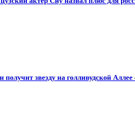
цузский актер Сиу назвал плюс для рос
 получит звезду на голливудской Аллее