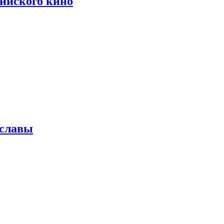
сийского кино
 славы