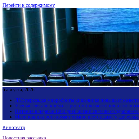
Перейти к содержимому
6 августа, 2026
JIM: пересадка микробиоты кишечника повышает качество
Ученые связали климат с ростом плоскостопия и сколиоза
Питание в первые 1000 дней жизни связали со здоровьем
Малоподвижность ломает химию клеток даже у здоровы
Кинотеатр
Новостная рассылка