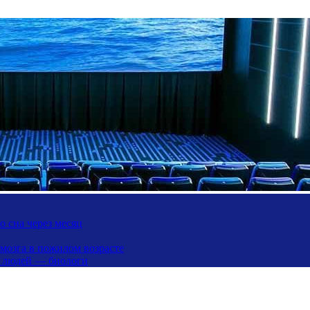
 сна через месяц
 мозга в пожилом возрасте
х людей — биологи