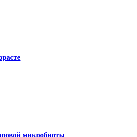
зрасте
доровой микробиоты