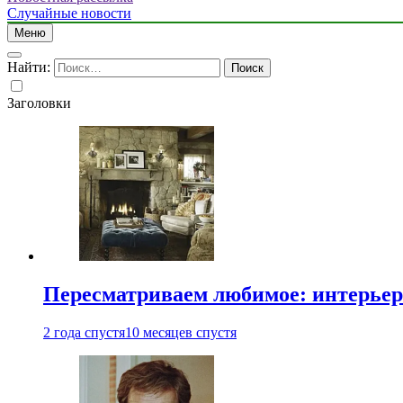
Случайные новости
Меню
Найти:
Заголовки
Пересматриваем любимое: интерьер
2 года спустя
10 месяцев спустя