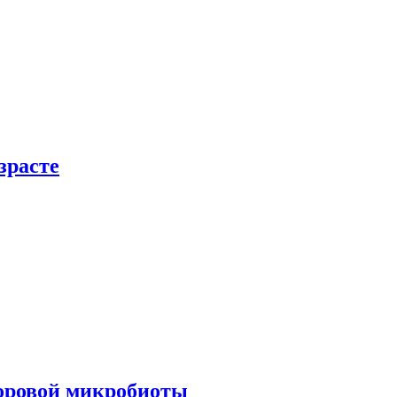
зрасте
доровой микробиоты