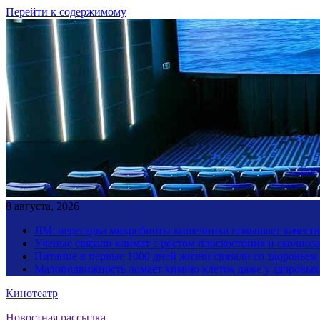
Перейти к содержимому
8 августа, 2026
JIM: пересадка микробиоты кишечника повышает качество
Ученые связали климат с ростом плоскостопия и сколиоза
Питание в первые 1000 дней жизни связали со здоровьем
Малоподвижность ломает химию клеток даже у здоровы
Кинотеатр
Новостная рассылка