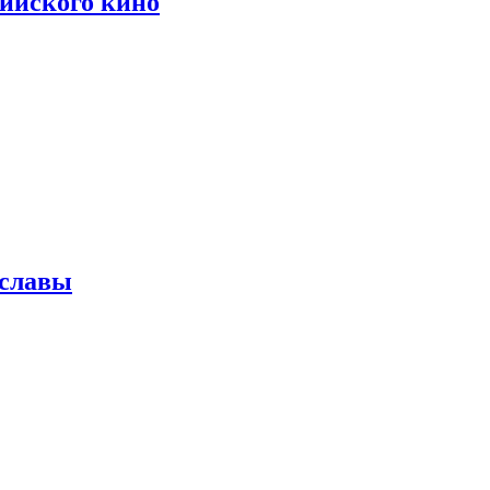
сийского кино
 славы