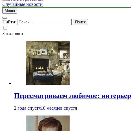
Случайные новости
Меню
Найти:
Заголовки
Пересматриваем любимое: интерьер
2 года спустя
10 месяцев спустя