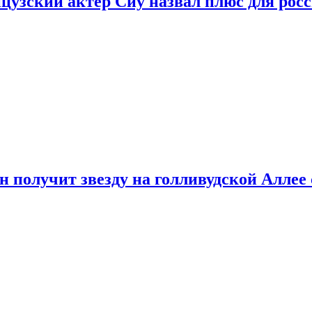
цузский актер Сиу назвал плюс для рос
 получит звезду на голливудской Аллее