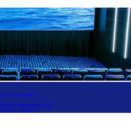
 сна через месяц
 мозга в пожилом возрасте
х людей — биологи