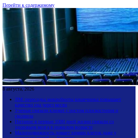
Перейти к содержимому
8 августа, 2026
JIM: пересадка микробиоты кишечника повышает
качество сна через месяц
Ученые связали климат с ростом плоскостопия и
сколиоза
Питание в первые 1000 дней жизни связали со
здоровьем мозга в пожилом возрасте
Малоподвижность ломает химию клеток даже у