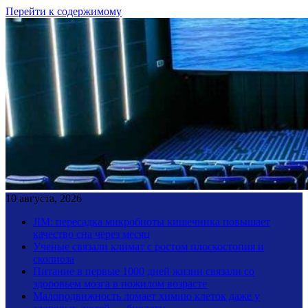
Перейти к содержимому
10 августа, 2026
JIM: пересадка микробиоты кишечника повышает
качество сна через месяц
Ученые связали климат с ростом плоскостопия и
сколиоза
Питание в первые 1000 дней жизни связали со
здоровьем мозга в пожилом возрасте
Малоподвижность ломает химию клеток даже у