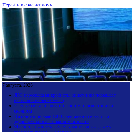
Перейти к содержимому
7 августа, 2026
JIM: пересадка микробиоты кишечника повышает
качество сна через месяц
Ученые связали климат с ростом плоскостопия и
сколиоза
Питание в первые 1000 дней жизни связали со
здоровьем мозга в пожилом возрасте
Малоподвижность ломает химию клеток даже у