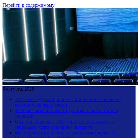
Перейти к содержимому
6 августа, 2026
JIM: пересадка микробиоты кишечника повышает
качество сна через месяц
Ученые связали климат с ростом плоскостопия и
сколиоза
Питание в первые 1000 дней жизни связали со
здоровьем мозга в пожилом возрасте
Малоподвижность ломает химию клеток даже у