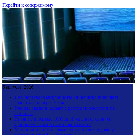
Перейти к содержимому
6 августа, 2026
JIM: пересадка микробиоты кишечника повышает
качество сна через месяц
Ученые связали климат с ростом плоскостопия и
сколиоза
Питание в первые 1000 дней жизни связали со
здоровьем мозга в пожилом возрасте
Малоподвижность ломает химию клеток даже у