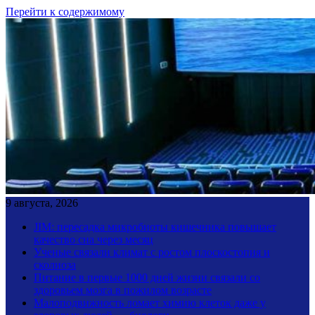
Перейти к содержимому
9 августа, 2026
JIM: пересадка микробиоты кишечника повышает
качество сна через месяц
Ученые связали климат с ростом плоскостопия и
сколиоза
Питание в первые 1000 дней жизни связали со
здоровьем мозга в пожилом возрасте
Малоподвижность ломает химию клеток даже у