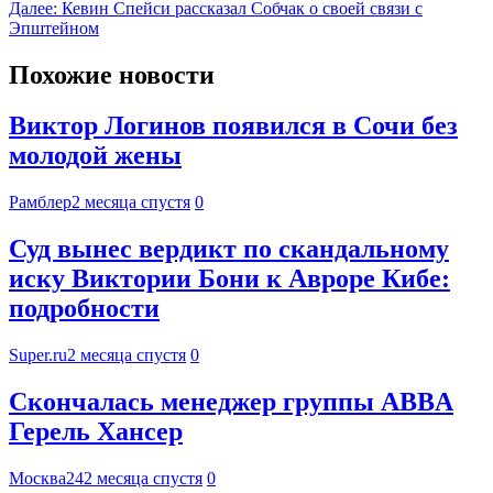
Далее:
Кевин Спейси рассказал Собчак о своей связи с
Эпштейном
Похожие новости
Виктор Логинов появился в Сочи без
молодой жены
Рамблер
2 месяца спустя
0
Суд вынес вердикт по скандальному
иску Виктории Бони к Авроре Кибе:
подробности
Super.ru
2 месяца спустя
0
Скончалась менеджер группы ABBA
Герель Хансер
Москва24
2 месяца спустя
0