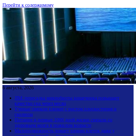
Перейти к содержимому
6 августа, 2026
JIM: пересадка микробиоты кишечника повышает
качество сна через месяц
Ученые связали климат с ростом плоскостопия и
сколиоза
Питание в первые 1000 дней жизни связали со
здоровьем мозга в пожилом возрасте
Малоподвижность ломает химию клеток даже у