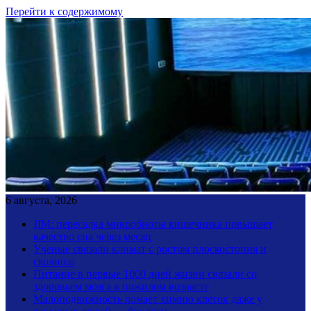
Перейти к содержимому
6 августа, 2026
JIM: пересадка микробиоты кишечника повышает
качество сна через месяц
Ученые связали климат с ростом плоскостопия и
сколиоза
Питание в первые 1000 дней жизни связали со
здоровьем мозга в пожилом возрасте
Малоподвижность ломает химию клеток даже у