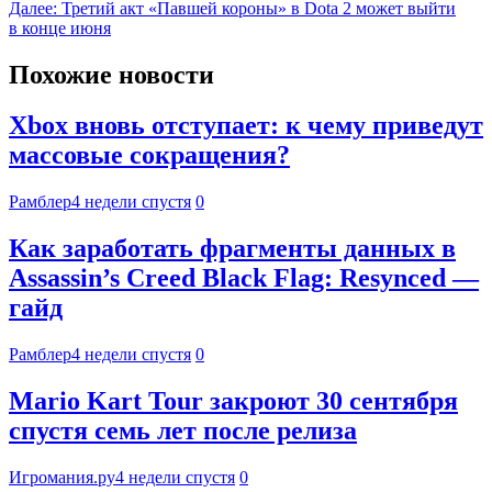
Далее:
Третий акт «Павшей короны» в Dota 2 может выйти
в конце июня
Похожие новости
Xbox вновь отступает: к чему приведут
массовые сокращения?
Рамблер
4 недели спустя
0
Как заработать фрагменты данных в
Assassin’s Creed Black Flag: Resynced —
гайд
Рамблер
4 недели спустя
0
Mario Kart Tour закроют 30 сентября
спустя семь лет после релиза
Игромания.ру
4 недели спустя
0