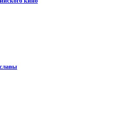
сийского кино
 славы