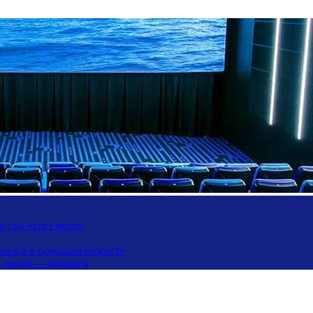
 сна через месяц
 мозга в пожилом возрасте
х людей — биологи