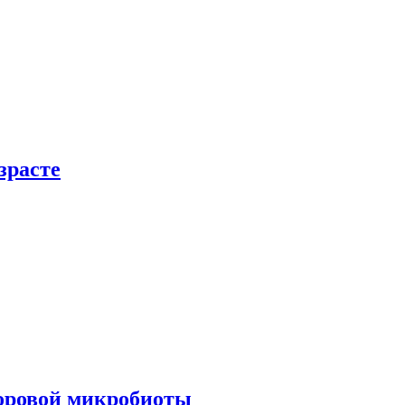
зрасте
доровой микробиоты