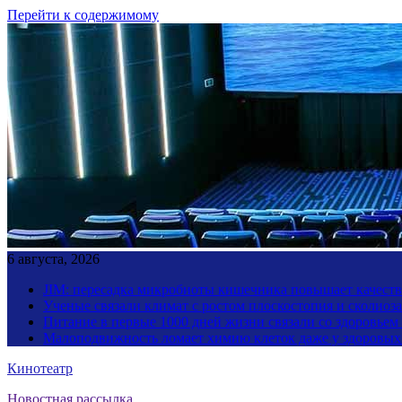
Перейти к содержимому
6 августа, 2026
JIM: пересадка микробиоты кишечника повышает качество
Ученые связали климат с ростом плоскостопия и сколиоза
Питание в первые 1000 дней жизни связали со здоровьем
Малоподвижность ломает химию клеток даже у здоровы
Кинотеатр
Новостная рассылка