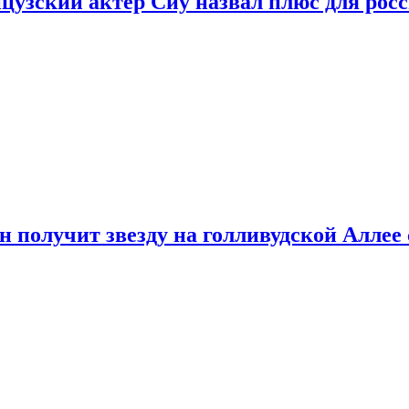
цузский актер Сиу назвал плюс для рос
 получит звезду на голливудской Аллее