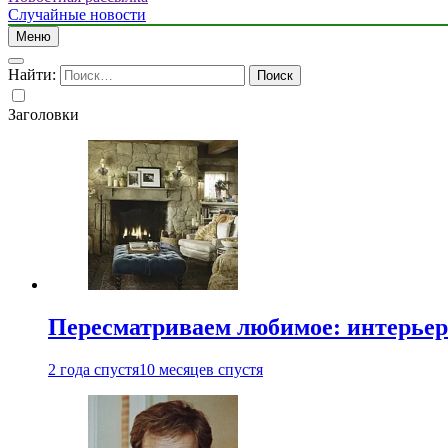
Случайные новости
Меню
Найти:
Заголовки
Пересматриваем любимое: интерьер
2 года спустя
10 месяцев спустя