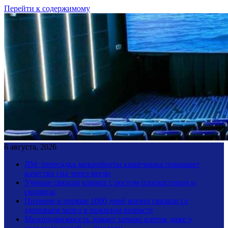
Перейти к содержимому
6 августа, 2026
JIM: пересадка микробиоты кишечника повышает
качество сна через месяц
Ученые связали климат с ростом плоскостопия и
сколиоза
Питание в первые 1000 дней жизни связали со
здоровьем мозга в пожилом возрасте
Малоподвижность ломает химию клеток даже у