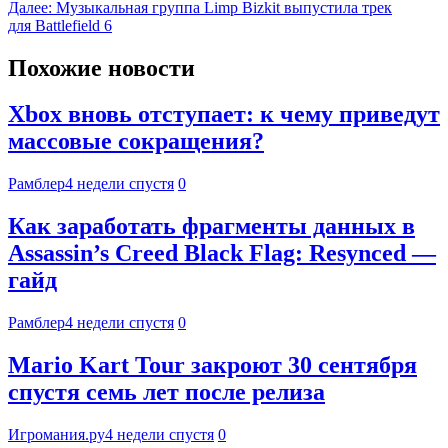
Далее:
Музыкальная группа Limp Bizkit выпустила трек
для Battlefield 6
Похожие новости
Xbox вновь отступает: к чему приведут
массовые сокращения?
Рамблер
4 недели спустя
0
Как заработать фрагменты данных в
Assassin’s Creed Black Flag: Resynced —
гайд
Рамблер
4 недели спустя
0
Mario Kart Tour закроют 30 сентября
спустя семь лет после релиза
Игромания.ру
4 недели спустя
0