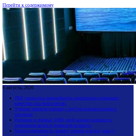
Перейти к содержимому
6 августа, 2026
JIM: пересадка микробиоты кишечника повышает
качество сна через месяц
Ученые связали климат с ростом плоскостопия и
сколиоза
Питание в первые 1000 дней жизни связали со
здоровьем мозга в пожилом возрасте
Малоподвижность ломает химию клеток даже у