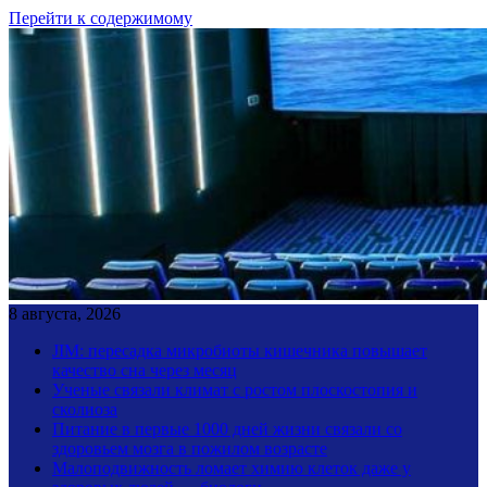
Перейти к содержимому
8 августа, 2026
JIM: пересадка микробиоты кишечника повышает
качество сна через месяц
Ученые связали климат с ростом плоскостопия и
сколиоза
Питание в первые 1000 дней жизни связали со
здоровьем мозга в пожилом возрасте
Малоподвижность ломает химию клеток даже у