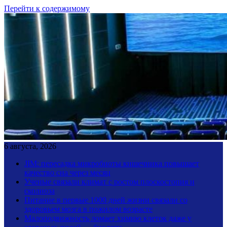
Перейти к содержимому
6 августа, 2026
JIM: пересадка микробиоты кишечника повышает
качество сна через месяц
Ученые связали климат с ростом плоскостопия и
сколиоза
Питание в первые 1000 дней жизни связали со
здоровьем мозга в пожилом возрасте
Малоподвижность ломает химию клеток даже у