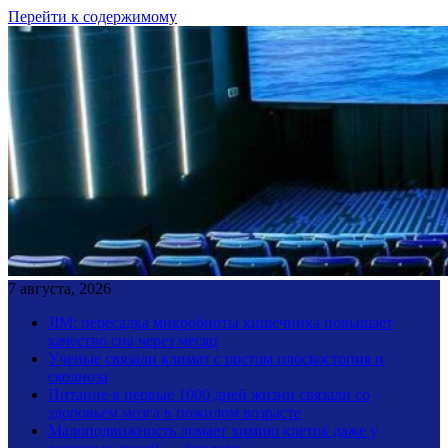
Перейти к содержимому
7 августа, 2026
JIM: пересадка микробиоты кишечника повышает
качество сна через месяц
Ученые связали климат с ростом плоскостопия и
сколиоза
Питание в первые 1000 дней жизни связали со
здоровьем мозга в пожилом возрасте
Малоподвижность ломает химию клеток даже у