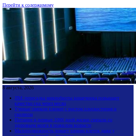
Перейти к содержимому
8 августа, 2026
JIM: пересадка микробиоты кишечника повышает
качество сна через месяц
Ученые связали климат с ростом плоскостопия и
сколиоза
Питание в первые 1000 дней жизни связали со
здоровьем мозга в пожилом возрасте
Малоподвижность ломает химию клеток даже у