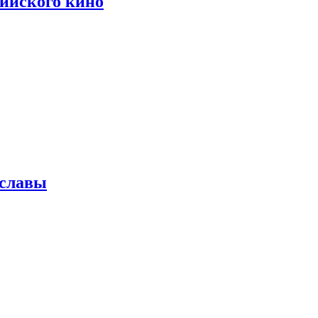
сийского кино
 славы