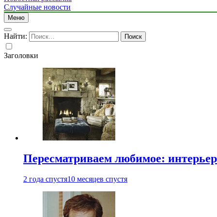
Случайные новости
Меню
Найти:
Заголовки
Пересматриваем любимое: интерьер
2 года спустя
10 месяцев спустя