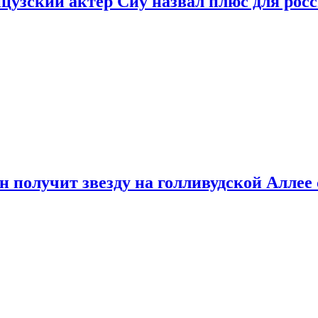
цузский актер Сиу назвал плюс для рос
 получит звезду на голливудской Аллее