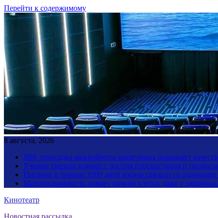
Перейти к содержимому
8 августа, 2026
JIM: пересадка микробиоты кишечника повышает качество
Ученые связали климат с ростом плоскостопия и сколиоза
Питание в первые 1000 дней жизни связали со здоровьем
Малоподвижность ломает химию клеток даже у здоровы
Кинотеатр
Новостная рассылка