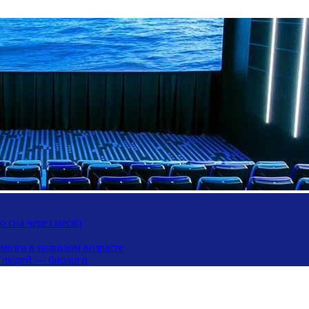
 сна через месяц
 мозга в пожилом возрасте
х людей — биологи