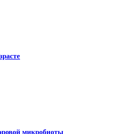
зрасте
доровой микробиоты