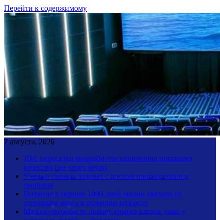
Перейти к содержимому
7 августа, 2026
JIM: пересадка микробиоты кишечника повышает
качество сна через месяц
Ученые связали климат с ростом плоскостопия и
сколиоза
Питание в первые 1000 дней жизни связали со
здоровьем мозга в пожилом возрасте
Малоподвижность ломает химию клеток даже у