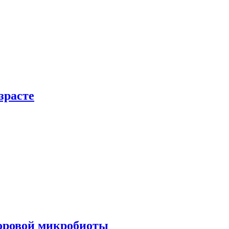
зрасте
доровой микробиоты