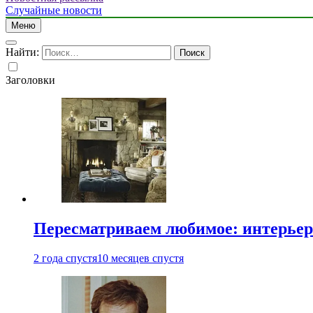
Случайные новости
Меню
Найти:
Заголовки
Пересматриваем любимое: интерьер
2 года спустя
10 месяцев спустя