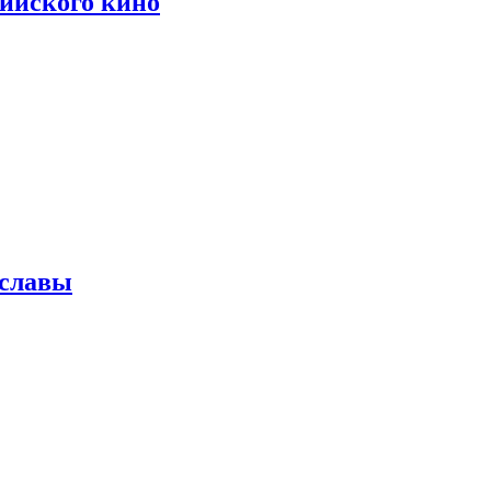
сийского кино
 славы