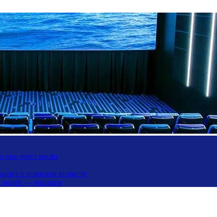
 сна через месяц
 мозга в пожилом возрасте
х людей — биологи