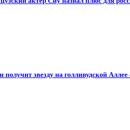
цузский актер Сиу назвал плюс для рос
 получит звезду на голливудской Аллее