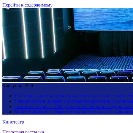
Перейти к содержимому
6 августа, 2026
JIM: пересадка микробиоты кишечника повышает качество
Ученые связали климат с ростом плоскостопия и сколиоза
Питание в первые 1000 дней жизни связали со здоровьем
Малоподвижность ломает химию клеток даже у здоровы
Кинотеатр
Новостная рассылка