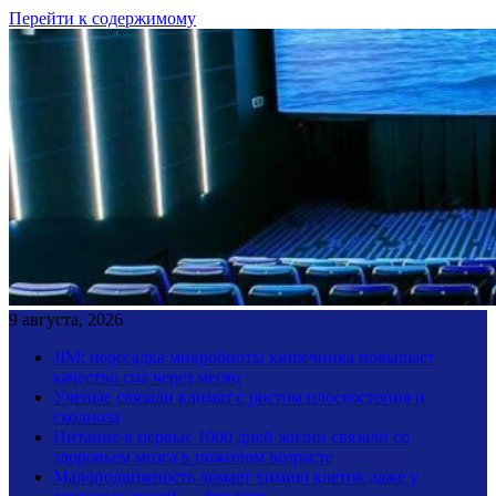
Перейти к содержимому
9 августа, 2026
JIM: пересадка микробиоты кишечника повышает
качество сна через месяц
Ученые связали климат с ростом плоскостопия и
сколиоза
Питание в первые 1000 дней жизни связали со
здоровьем мозга в пожилом возрасте
Малоподвижность ломает химию клеток даже у