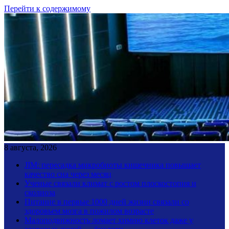
Перейти к содержимому
8 августа, 2026
JIM: пересадка микробиоты кишечника повышает
качество сна через месяц
Ученые связали климат с ростом плоскостопия и
сколиоза
Питание в первые 1000 дней жизни связали со
здоровьем мозга в пожилом возрасте
Малоподвижность ломает химию клеток даже у