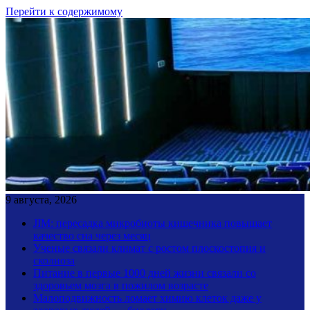
Перейти к содержимому
9 августа, 2026
JIM: пересадка микробиоты кишечника повышает
качество сна через месяц
Ученые связали климат с ростом плоскостопия и
сколиоза
Питание в первые 1000 дней жизни связали со
здоровьем мозга в пожилом возрасте
Малоподвижность ломает химию клеток даже у