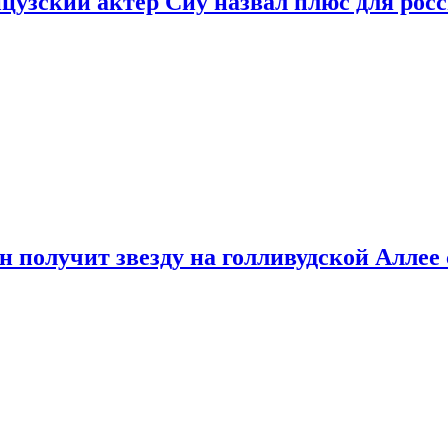
цузский актер Сиу назвал плюс для рос
 получит звезду на голливудской Аллее