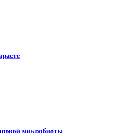
зрасте
доровой микробиоты