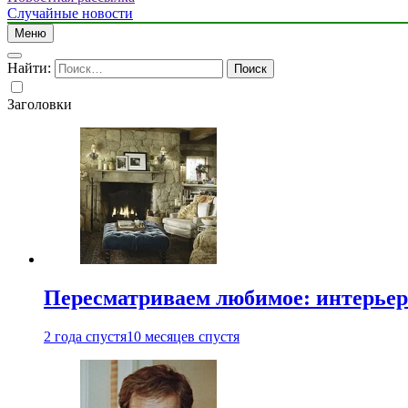
Случайные новости
Меню
Найти:
Заголовки
Пересматриваем любимое: интерьер
2 года спустя
10 месяцев спустя