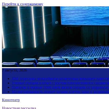
Перейти к содержимому
7 августа, 2026
JIM: пересадка микробиоты кишечника повышает качество
Ученые связали климат с ростом плоскостопия и сколиоза
Питание в первые 1000 дней жизни связали со здоровьем
Малоподвижность ломает химию клеток даже у здоровы
Кинотеатр
Новостная рассылка