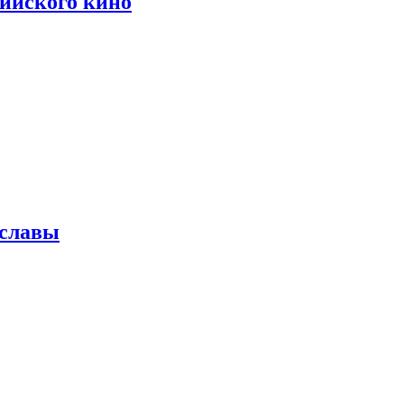
сийского кино
 славы