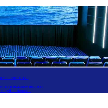
 сна через месяц
 мозга в пожилом возрасте
х людей — биологи