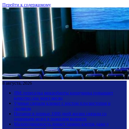
Перейти к содержимому
8 августа, 2026
JIM: пересадка микробиоты кишечника повышает
качество сна через месяц
Ученые связали климат с ростом плоскостопия и
сколиоза
Питание в первые 1000 дней жизни связали со
здоровьем мозга в пожилом возрасте
Малоподвижность ломает химию клеток даже у