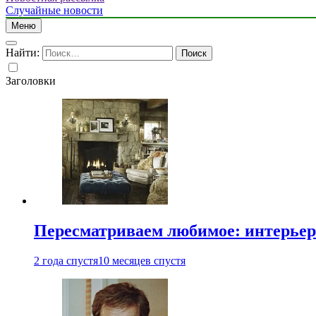
Случайные новости
Меню
Найти:
Заголовки
Пересматриваем любимое: интерьер
2 года спустя
10 месяцев спустя