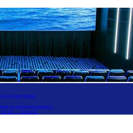
 сна через месяц
 мозга в пожилом возрасте
х людей — биологи