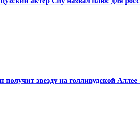
цузский актер Сиу назвал плюс для рос
 получит звезду на голливудской Аллее