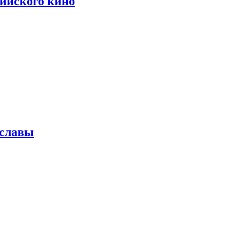
сийского кино
 славы