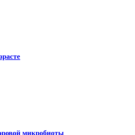
зрасте
доровой микробиоты