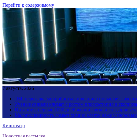
Перейти к содержимому
7 августа, 2026
JIM: пересадка микробиоты кишечника повышает качество
Ученые связали климат с ростом плоскостопия и сколиоза
Питание в первые 1000 дней жизни связали со здоровьем
Малоподвижность ломает химию клеток даже у здоровы
Кинотеатр
Новостная рассылка