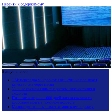
Перейти к содержимому
6 августа, 2026
JIM: пересадка микробиоты кишечника повышает
качество сна через месяц
Ученые связали климат с ростом плоскостопия и
сколиоза
Питание в первые 1000 дней жизни связали со
здоровьем мозга в пожилом возрасте
Малоподвижность ломает химию клеток даже у