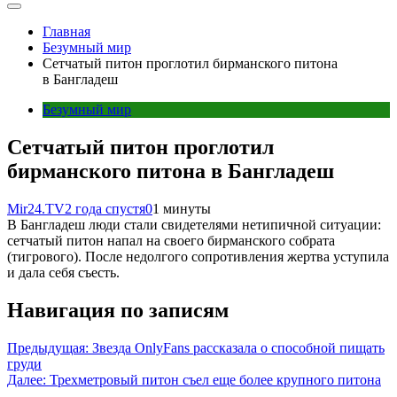
Главная
Безумный мир
Сетчатый питон проглотил бирманского питона
в Бангладеш
Безумный мир
Сетчатый питон проглотил
бирманского питона в Бангладеш
Mir24.TV
2 года спустя
0
1 минуты
В Бангладеш люди стали свидетелями нетипичной ситуации:
сетчатый питон напал на своего бирманского собрата
(тигрового). После недолгого сопротивления жертва уступила
и дала себя съесть.
Навигация по записям
Предыдущая:
Звезда OnlyFans рассказала о способной пищать
груди
Далее:
Трехметровый питон съел еще более крупного питона