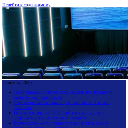
Перейти к содержимому
7 августа, 2026
JIM: пересадка микробиоты кишечника повышает
качество сна через месяц
Ученые связали климат с ростом плоскостопия и
сколиоза
Питание в первые 1000 дней жизни связали со
здоровьем мозга в пожилом возрасте
Малоподвижность ломает химию клеток даже у