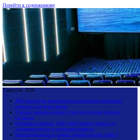
Перейти к содержимому
7 августа, 2026
JIM: пересадка микробиоты кишечника повышает
качество сна через месяц
Ученые связали климат с ростом плоскостопия и
сколиоза
Питание в первые 1000 дней жизни связали со
здоровьем мозга в пожилом возрасте
Малоподвижность ломает химию клеток даже у