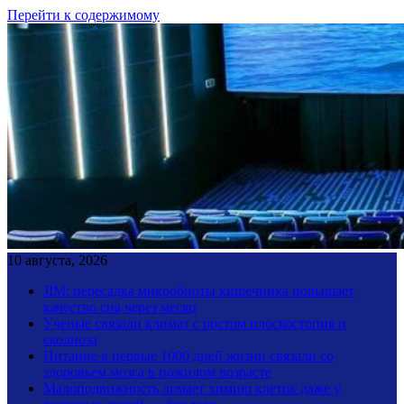
Перейти к содержимому
10 августа, 2026
JIM: пересадка микробиоты кишечника повышает
качество сна через месяц
Ученые связали климат с ростом плоскостопия и
сколиоза
Питание в первые 1000 дней жизни связали со
здоровьем мозга в пожилом возрасте
Малоподвижность ломает химию клеток даже у