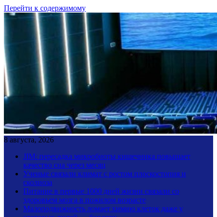
Перейти к содержимому
8 августа, 2026
JIM: пересадка микробиоты кишечника повышает
качество сна через месяц
Ученые связали климат с ростом плоскостопия и
сколиоза
Питание в первые 1000 дней жизни связали со
здоровьем мозга в пожилом возрасте
Малоподвижность ломает химию клеток даже у