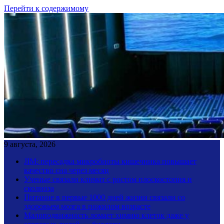
Перейти к содержимому
9 августа, 2026
JIM: пересадка микробиоты кишечника повышает
качество сна через месяц
Ученые связали климат с ростом плоскостопия и
сколиоза
Питание в первые 1000 дней жизни связали со
здоровьем мозга в пожилом возрасте
Малоподвижность ломает химию клеток даже у