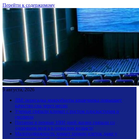
Перейти к содержимому
9 августа, 2026
JIM: пересадка микробиоты кишечника повышает
качество сна через месяц
Ученые связали климат с ростом плоскостопия и
сколиоза
Питание в первые 1000 дней жизни связали со
здоровьем мозга в пожилом возрасте
Малоподвижность ломает химию клеток даже у