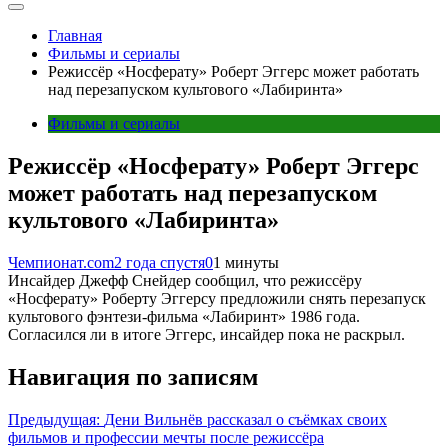
Главная
Фильмы и сериалы
Режиссёр «Носферату» Роберт Эггерс может работать
над перезапуском культового «Лабиринта»
Фильмы и сериалы
Режиссёр «Носферату» Роберт Эггерс
может работать над перезапуском
культового «Лабиринта»
Чемпионат.com
2 года спустя
0
1 минуты
Инсайдер Джефф Снейдер сообщил, что режиссёру
«Носферату» Роберту Эггерсу предложили снять перезапуск
культового фэнтези-фильма «Лабиринт» 1986 года.
Согласился ли в итоге Эггерс, инсайдер пока не раскрыл.
Навигация по записям
Предыдущая:
Дени Вильнёв рассказал о съёмках своих
фильмов и профессии мечты после режиссёра