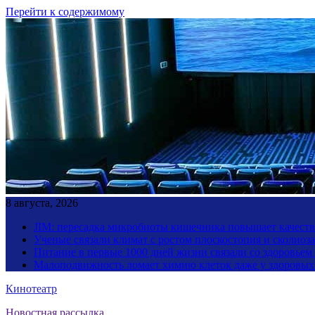
Перейти к содержимому
8 августа, 2026
JIM: пересадка микробиоты кишечника повышает качество
Ученые связали климат с ростом плоскостопия и сколиоза
Питание в первые 1000 дней жизни связали со здоровьем
Малоподвижность ломает химию клеток даже у здоровы
Кинотеатр
Новостная рассылка