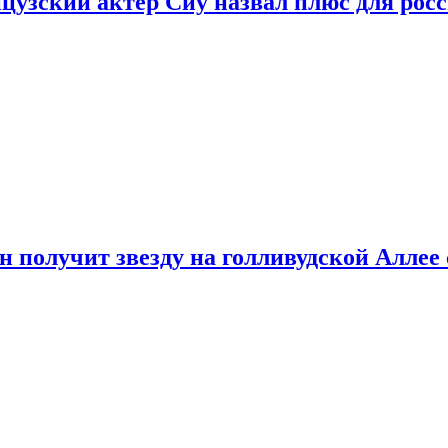
цузский актер Сиу назвал плюс для рос
 получит звезду на голливудской Аллее