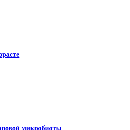
зрасте
доровой микробиоты