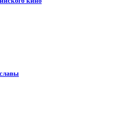
сийского кино
 славы