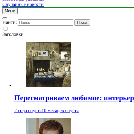
Случайные новости
Меню
Найти:
Заголовки
Пересматриваем любимое: интерьер
2 года спустя
10 месяцев спустя