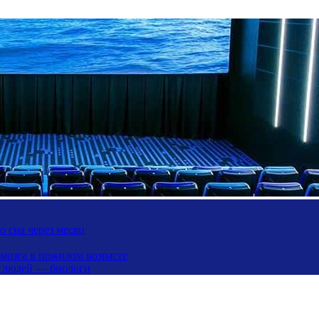
 сна через месяц
 мозга в пожилом возрасте
х людей — биологи