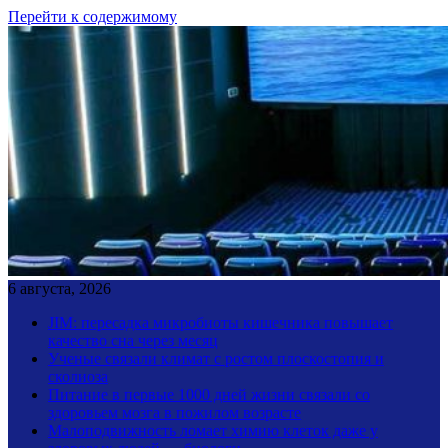
Перейти к содержимому
6 августа, 2026
JIM: пересадка микробиоты кишечника повышает
качество сна через месяц
Ученые связали климат с ростом плоскостопия и
сколиоза
Питание в первые 1000 дней жизни связали со
здоровьем мозга в пожилом возрасте
Малоподвижность ломает химию клеток даже у