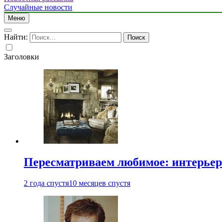
Случайные новости
Меню
Найти:
Заголовки
Пересматриваем любимое: интерьер
2 года спустя
10 месяцев спустя