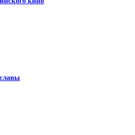
сийского кино
 славы