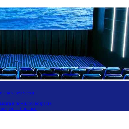
 сна через месяц
 мозга в пожилом возрасте
х людей — биологи