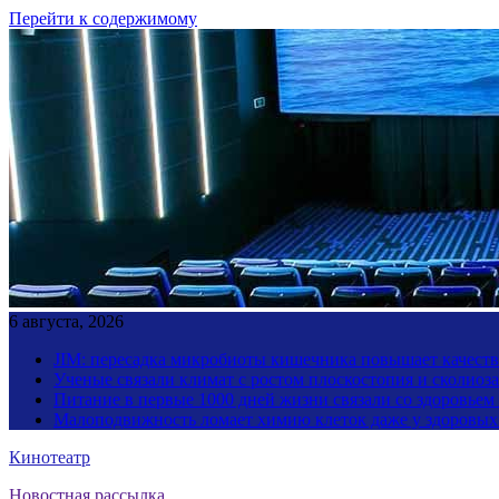
Перейти к содержимому
6 августа, 2026
JIM: пересадка микробиоты кишечника повышает качество
Ученые связали климат с ростом плоскостопия и сколиоза
Питание в первые 1000 дней жизни связали со здоровьем
Малоподвижность ломает химию клеток даже у здоровы
Кинотеатр
Новостная рассылка