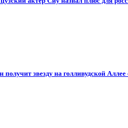
цузский актер Сиу назвал плюс для рос
 получит звезду на голливудской Аллее