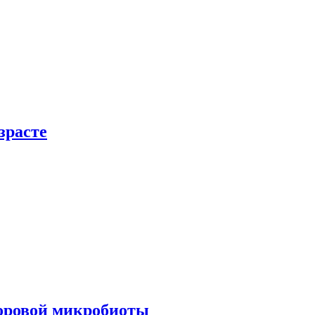
зрасте
доровой микробиоты