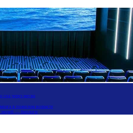
 сна через месяц
 мозга в пожилом возрасте
х людей — биологи