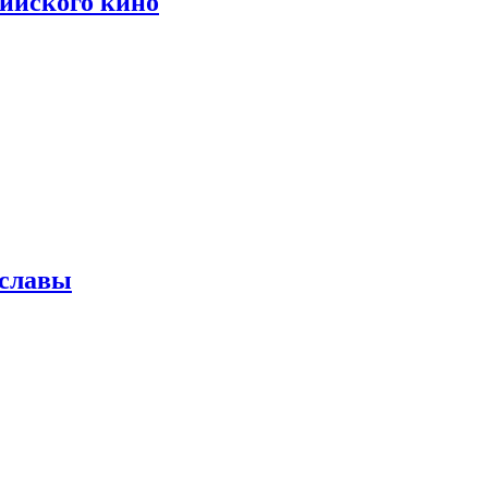
сийского кино
 славы