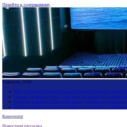
Перейти к содержимому
8 августа, 2026
JIM: пересадка микробиоты кишечника повышает качество
Ученые связали климат с ростом плоскостопия и сколиоза
Питание в первые 1000 дней жизни связали со здоровьем
Малоподвижность ломает химию клеток даже у здоровы
Кинотеатр
Новостная рассылка