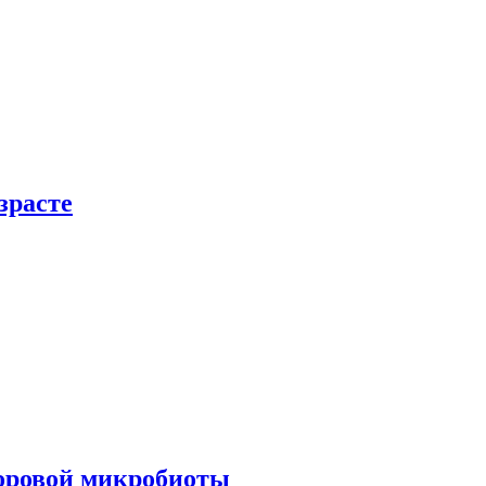
зрасте
доровой микробиоты