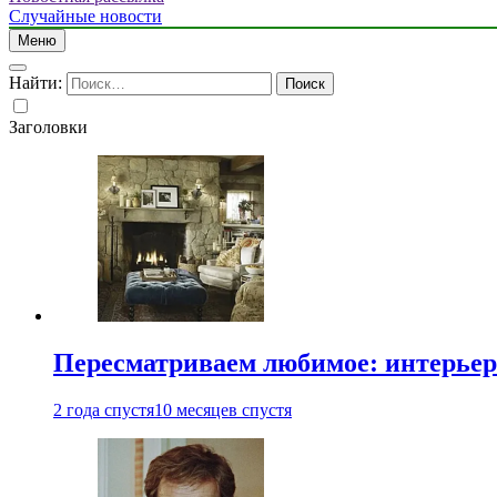
Случайные новости
Меню
Найти:
Заголовки
Пересматриваем любимое: интерьер
2 года спустя
10 месяцев спустя