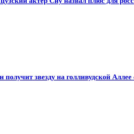
цузский актер Сиу назвал плюс для рос
 получит звезду на голливудской Аллее