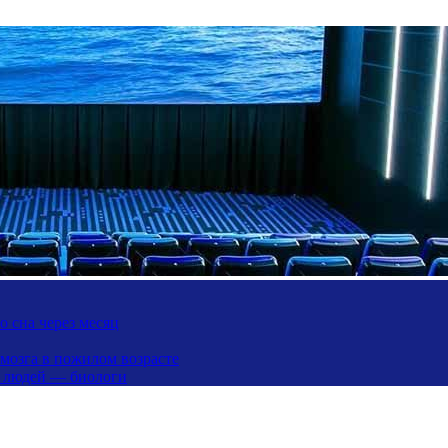
 сна через месяц
 мозга в пожилом возрасте
х людей — биологи