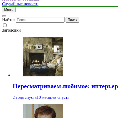
Случайные новости
Меню
Найти:
Заголовки
Пересматриваем любимое: интерьер
2 года спустя
10 месяцев спустя