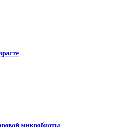
зрасте
доровой микробиоты