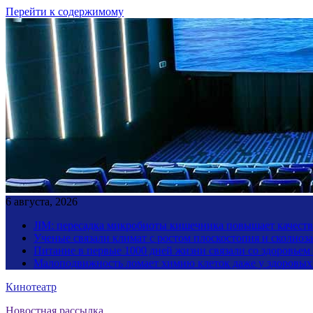
Перейти к содержимому
6 августа, 2026
JIM: пересадка микробиоты кишечника повышает качество
Ученые связали климат с ростом плоскостопия и сколиоза
Питание в первые 1000 дней жизни связали со здоровьем
Малоподвижность ломает химию клеток даже у здоровы
Кинотеатр
Новостная рассылка