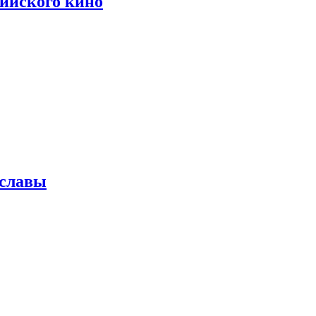
сийского кино
 славы