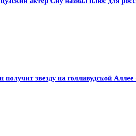
цузский актер Сиу назвал плюс для рос
 получит звезду на голливудской Аллее