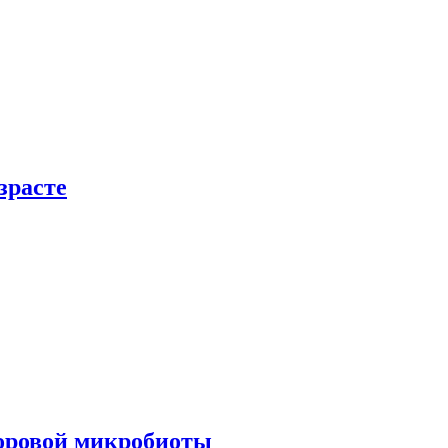
зрасте
доровой микробиоты