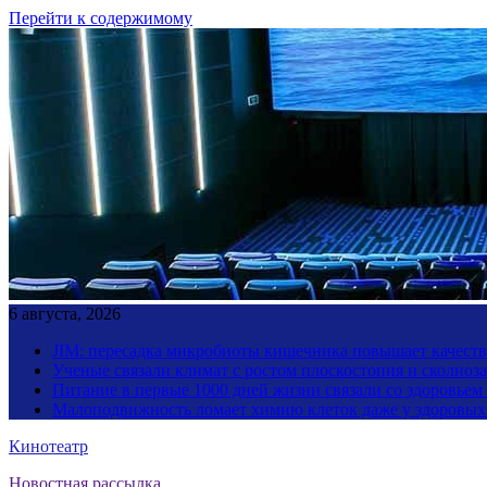
Перейти к содержимому
6 августа, 2026
JIM: пересадка микробиоты кишечника повышает качество
Ученые связали климат с ростом плоскостопия и сколиоза
Питание в первые 1000 дней жизни связали со здоровьем
Малоподвижность ломает химию клеток даже у здоровы
Кинотеатр
Новостная рассылка