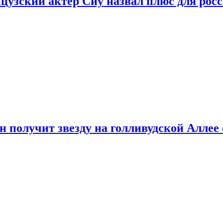
цузский актер Сиу назвал плюс для рос
 получит звезду на голливудской Аллее