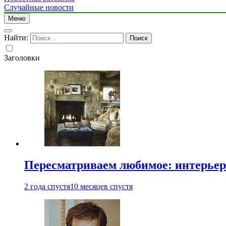
Случайные новости
Меню
Найти:
Заголовки
Пересматриваем любимое: интерьер
2 года спустя
10 месяцев спустя