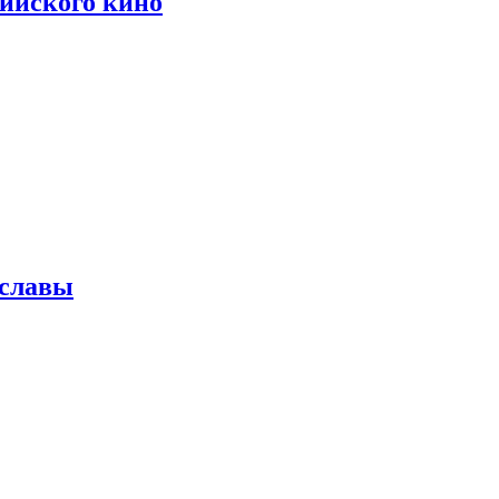
сийского кино
 славы