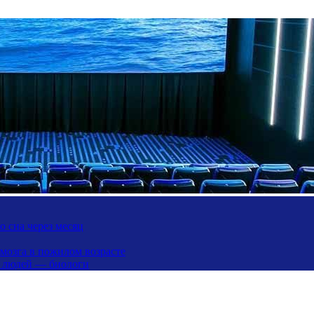
 сна через месяц
 мозга в пожилом возрасте
х людей — биологи