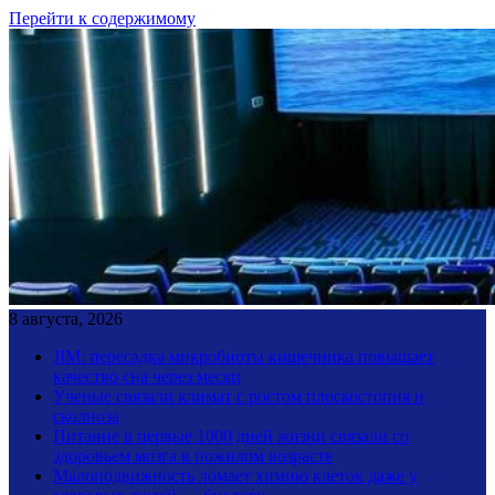
Перейти к содержимому
8 августа, 2026
JIM: пересадка микробиоты кишечника повышает
качество сна через месяц
Ученые связали климат с ростом плоскостопия и
сколиоза
Питание в первые 1000 дней жизни связали со
здоровьем мозга в пожилом возрасте
Малоподвижность ломает химию клеток даже у