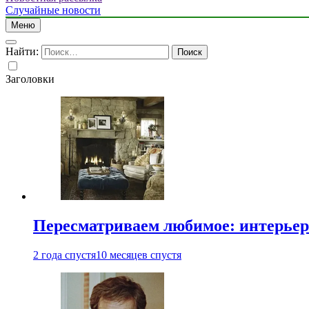
Случайные новости
Меню
Найти:
Заголовки
Пересматриваем любимое: интерьер
2 года спустя
10 месяцев спустя