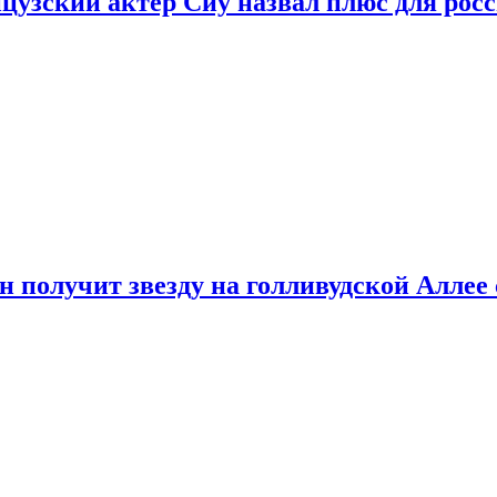
цузский актер Сиу назвал плюс для рос
 получит звезду на голливудской Аллее