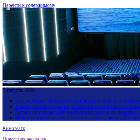
Перейти к содержимому
7 августа, 2026
JIM: пересадка микробиоты кишечника повышает качество
Ученые связали климат с ростом плоскостопия и сколиоза
Питание в первые 1000 дней жизни связали со здоровьем
Малоподвижность ломает химию клеток даже у здоровы
Кинотеатр
Новостная рассылка