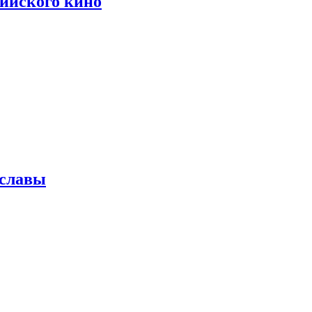
сийского кино
 славы