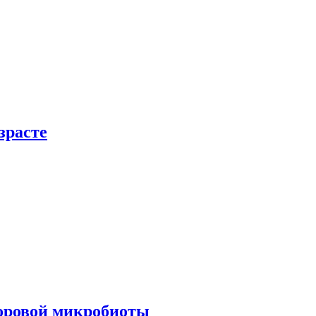
зрасте
доровой микробиоты