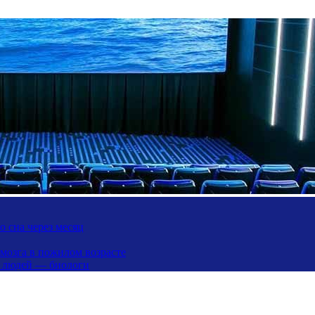
 сна через месяц
 мозга в пожилом возрасте
х людей — биологи