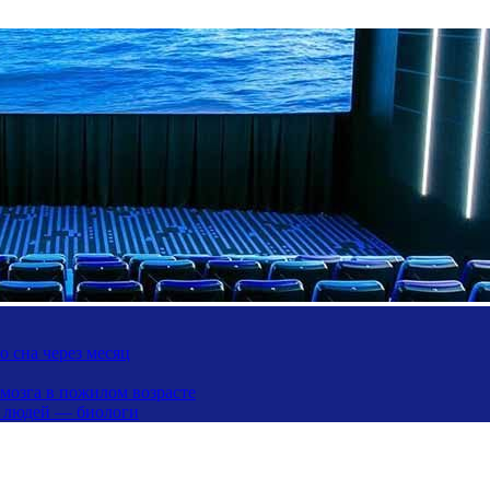
 сна через месяц
 мозга в пожилом возрасте
х людей — биологи