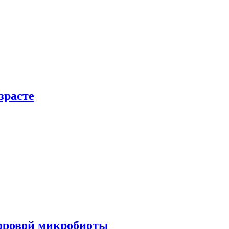
зрасте
доровой микробиоты