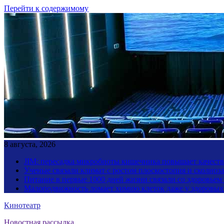
Перейти к содержимому
8 августа, 2026
JIM: пересадка микробиоты кишечника повышает качество
Ученые связали климат с ростом плоскостопия и сколиоза
Питание в первые 1000 дней жизни связали со здоровьем
Малоподвижность ломает химию клеток даже у здоровы
Кинотеатр
Новостная рассылка