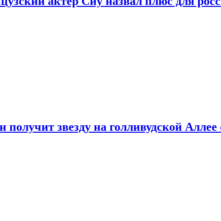
цузский актер Сиу назвал плюс для рос
 получит звезду на голливудской Аллее