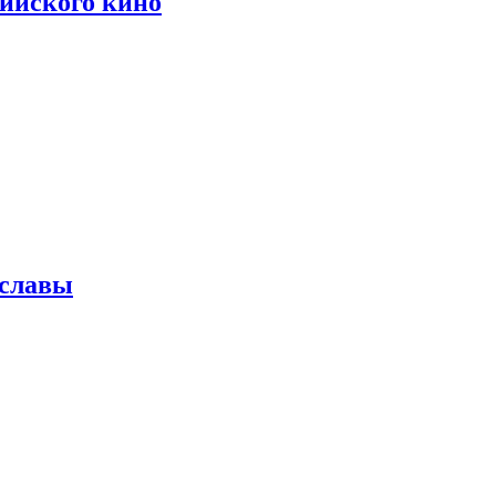
сийского кино
 славы