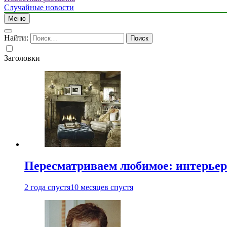
Случайные новости
Меню
Найти:
Заголовки
Пересматриваем любимое: интерьер
2 года спустя
10 месяцев спустя